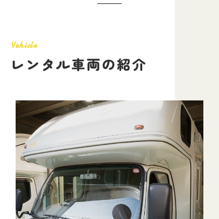
V
e
h
i
c
l
e
レ
ン
タ
ル
車
両
の
紹
介