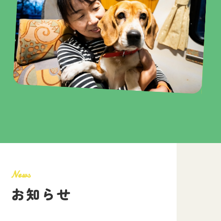
東大阪市でキャンピングカーのレンタルをするなら弊社まで！トレー
ラーの製作もお任せください。
N
e
w
s
お
知
ら
せ